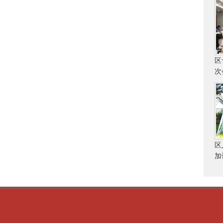
区
次
区
加