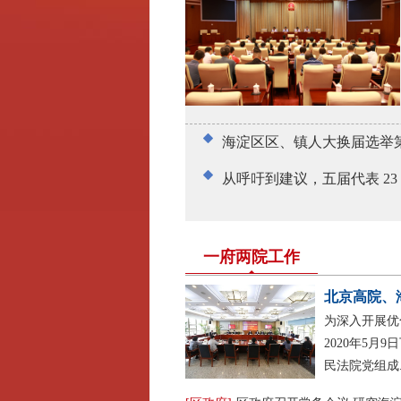
海淀区区、镇人大换届选举第
从呼吁到建议，五届代表 23 
一府两院工作
北京高院、海
为深入开展优
2020年5月
民法院党组成..