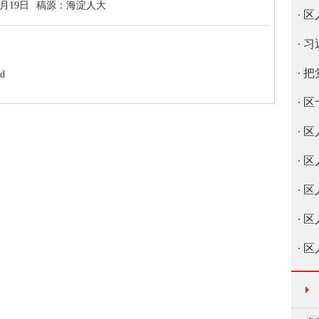
3月19日
稿源：
海淀人大
区
习
把
d
区
区
区
区
区
区