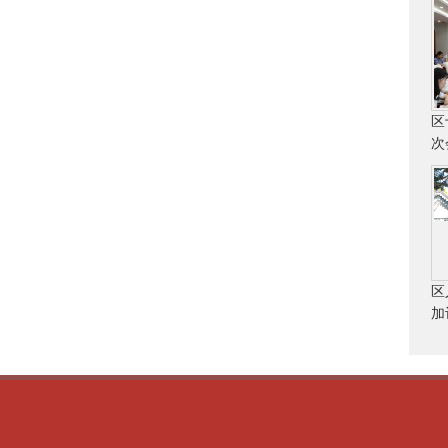
区
次
区
加