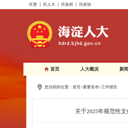
区委
区人大
区政府
区政协
首页
人大概况
新
您当前的位置：首页>重要发布>工作报告
关于2025年规范性