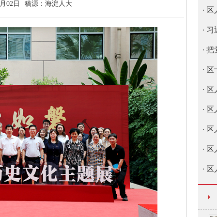
7月02日
稿源：
海淀人大
区
习
把
区
区
区
区
区
区