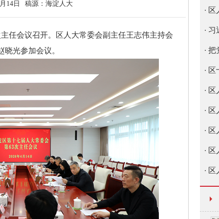
4月14日
稿源：
海淀人大
区
习
次主任会议召开。区人大常委会副主任王志伟主持会
把
赵晓光参加会议。
区
区
区
区
区
区