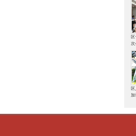
区
次
区
加