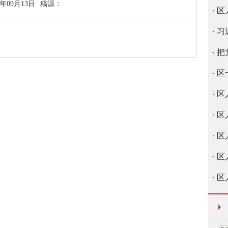
2年09月13日
稿源：
区
习
把
区
区
区
区
区
区