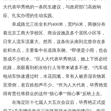
大代表毕秀艳的一条民生建议，与政府部门高效响
应、扎实办理的生动实践。
阜成路北三街全长约400米，宽约6米，两侧分布
着北京工商大学校区、商业设施及多个居民小区等，
日常人流车流量大。然而，这条街从南到北曾存在多
处积水点，主要集中在道路东侧。“即便是小雨，也会
形成不少积水。”区人大代表毕秀艳说，她上下班必经
此路，亲眼看到积水给行人等带来诸多不便。“汽车或
电动车快速通过时，水花四溅，常有人被弄湿衣物甚
至滑倒，老百姓怨声不少。”作为人大代表，毕秀艳觉
得有责任将群众的这件“烦心事”“闹心事”反映上去。
在海淀区十七届人大五次会议后，毕秀艳正式提
交了“关于增设阜北三街路面排水设施的建议”。海淀