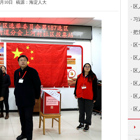
2月10日
稿源：
海淀人大
区
习
把
区
区
区
区
区
区