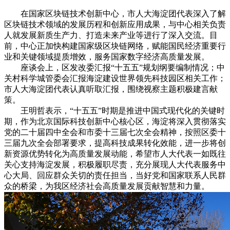
在国家区块链技术创新中心，市人大海淀团代表深入了解
区块链技术领域的发展历程和创新应用成果，与中心相关负责
人就发展新质生产力、打造未来产业等进行了深入交流。目
前，中心正加快构建国家级区块链网络，赋能国民经济重要行
业和关键领域提质增效，服务国家数字经济高质量发展。
座谈会上，区发改委汇报“十五五”规划纲要编制情况；中
关村科学城管委会汇报海淀建设世界领先科技园区相关工作；
市人大海淀团代表认真听取汇报，围绕视察主题积极建言献
策。
王明哲表示，“十五五”时期是推进中国式现代化的关键时
期，作为北京国际科技创新中心核心区，海淀将深入贯彻落实
党的二十届四中全会和市委十三届七次全会精神，按照区委十
三届九次全会部署要求，提高科技成果转化效能，进一步将创
新资源优势转化为高质量发展动能，希望市人大代表一如既往
关心支持海淀发展，积极履职尽责，充分展现人大代表服务中
心大局、回应群众关切的责任担当，当好党和国家联系人民群
众的桥梁，为我区经济社会高质量发展贡献智慧和力量。