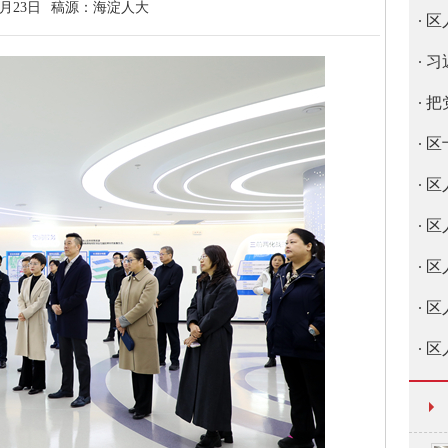
0月23日
稿源：
海淀人大
区
习
把
区
区
区
区
区
区