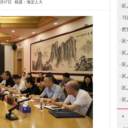
7月07日
稿源：
海淀人大
区
习
把
区
区
区
区
区
区