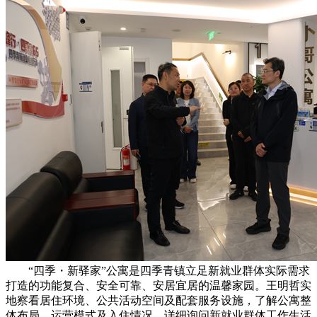
“四季・新驿家”公寓是四季青镇立足新就业群体实际需求
打造的功能复合、安全可靠、安居宜居的温馨家园。王明哲实
地察看居住环境、公共活动空间及配套服务设施，了解公寓整
体布局、运营模式及入住情况，详细询问新就业群体工作生活