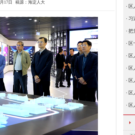
0月17日
稿源：
海淀人大
区
习
把
区
区
区
区
区
区