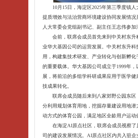
10月15日，海淀区2025年第三季度
提质增效与法治营商环境建设协同发展情况
人大常委会
党组副书记、
副主任王志伟参加
会前，联席会成员首先来到中关村东升
业华大基因公司的运营发展。中关村东升科
用，构建集技术研发、产业转化与创新孵化
的重要载体。华大基因公司成立于1999年
展，将前沿的多组学科研成果应用于医学健
技成
果转化。
联席会成员
随后来到
八家郊野公园
东区
分利用规划体育用地，挖掘存量建设用地潜
动方式的
体育公园，
满足地区全龄用户运动
在海淀AI原点社区，联席会成员视察
司的建设发展情况。AI原点社区内共入驻企业