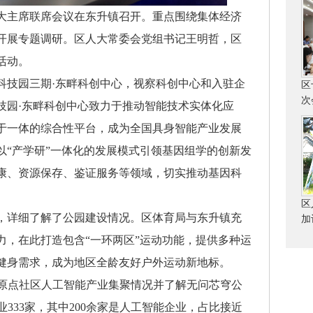
镇人大主席联席会议在东升镇召开。重点围绕集体经济
开展专题调研。区人大常委会党组书记王明哲，区
活动。
科技园三期·东畔科创中心，视察科创中心和入驻企
区
次
技园·东畔科创中心致力于推动智能技术实体化应
于一体的综合性平台，成为全国具身智能产业发展
，以“产学研”一体化的发展模式引领基因组学的创新发
康、资源保存、鉴证服务等领域，切实推动基因科
区
，详细了解了公园建设情况。区体育局与东升镇
充
加
力，
在此打造
包含
“一环两区”
运动功能，提供多种运
健身需求，成为地区全龄友好户外运动新地标
。
了原点社区人工智能产业集聚情况并了解无问芯穹公
333家，其中200余家是人工智能企业，占比接近